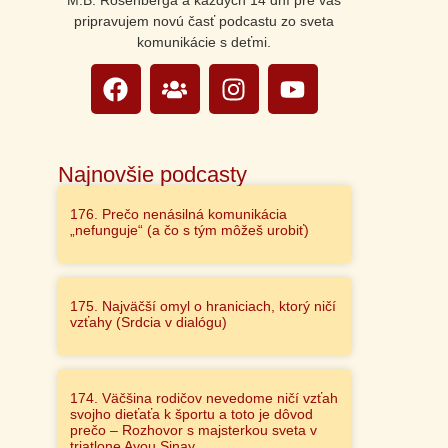
M.B. Rosenberga a každých 14 dní pre vás
pripravujem novú časť podcastu zo sveta
komunikácie s deťmi.
Najnovšie podcasty
176. Prečo nenásilná komunikácia
„nefunguje“ (a čo s tým môžeš urobiť)
175. Najväčší omyl o hraniciach, ktorý ničí
vzťahy (Srdcia v dialógu)
174. Väčšina rodičov nevedome ničí vzťah
svojho dieťaťa k športu a toto je dôvod
prečo – Rozhovor s majsterkou sveta v
triatlone Ayou Sinay