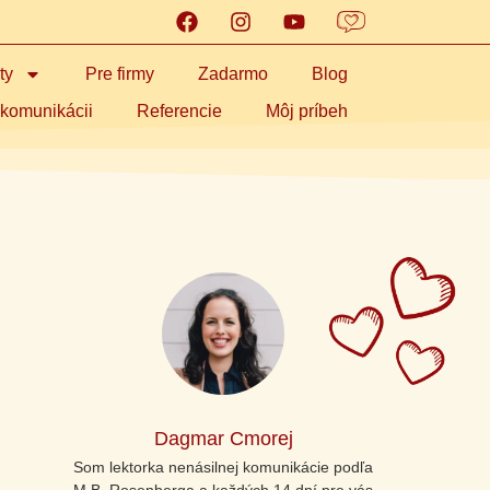
ty
Pre firmy
Zadarmo
Blog
 komunikácii
Referencie
Môj príbeh
Dagmar Cmorej
Som lektorka nenásilnej komunikácie podľa