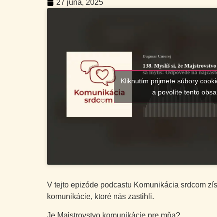
27 júna, 2025
Kliknutím prijmete súbory cook
a povolíte tento obs
V tejto epizóde podcastu Komunikácia srdcom zís
komunikácie, ktoré nás zastihli.
Je Majstrovstvo komunikácie pre mňa?