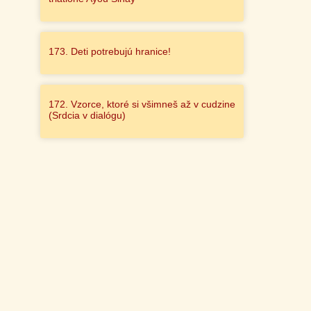
173. Deti potrebujú hranice!
172. Vzorce, ktoré si všimneš až v cudzine
(Srdcia v dialógu)