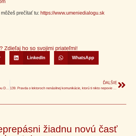
com
 môžeš prečítať tu:
https://www.umeniedialogu.sk
? Zdieľaj ho so svojimi priateľmi!
r
LinkedIn
WhatsApp
ĎALŠIE
137. Ako sa učiť s deťmi – bez kriku, bez sĺz (Rozhovor s Katarínou Ducárovou)
139. Pravda o lektoroch nenásilnej komunikácie, ktorú ti nikto nepovie (Srdcia v dialógu)
prepásni žiadnu novú časť