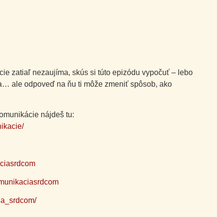
ie zatiaľ nezaujíma, skús si túto epizódu vypočuť – lebo
la… ale odpoveď na ňu ti môže zmeniť spôsob, ako
komunikácie nájdeš tu:
ikacie/
aciasrdcom
omunikaciasrdcom
ia_srdcom/