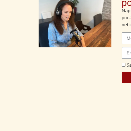
po
Napí
prid
nebu
S