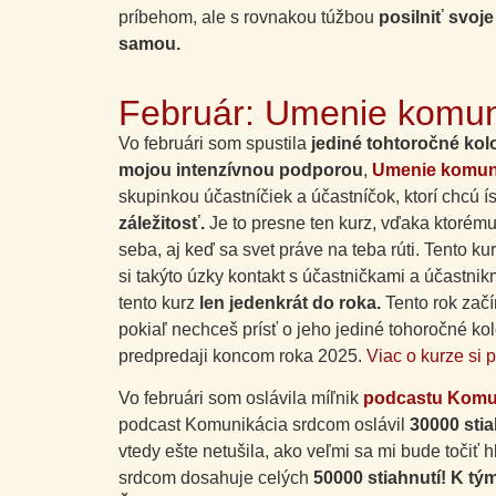
príbehom, ale s rovnakou túžbou
posilniť svoje
samou.
Február: Umenie komun
Vo februári som spustila
jediné tohtoročné ko
mojou intenzívnou podporou
,
Umenie komuni
skupinkou účastníčiek a účastníčok, ktorí chcú 
záležitosť.
Je to presne ten kurz, vďaka ktorému
seba, aj keď sa svet práve na teba rúti. Tento k
si takýto úzky kontakt s účastničkami a účastnik
tento kurz
len jedenkrát do roka.
Tento rok zač
pokiaľ nechceš prísť o jeho jediné tohoročné kol
predpredaji koncom roka 2025.
Viac o kurze
si p
Vo februári som oslávila míľnik
podcastu Komu
podcast Komunikácia srdcom oslávil
30000 stia
vtedy ešte netušila, ako veľmi sa mi bude točiť
srdcom dosahuje celých
50000 stiahnutí! K t