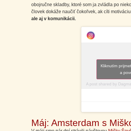
obojručne skladby, ktoré som ja zvládla po niek
človek dokáže naučiť čokoľvek, ak cíti motiváciu 
ale aj v komunikácii.
Kliknutím prijm
a pov
A post shared by Dagm
Máj: Amsterdam s Mišk
V máji sme pár dní strávili návštevou
Mišky Ševč