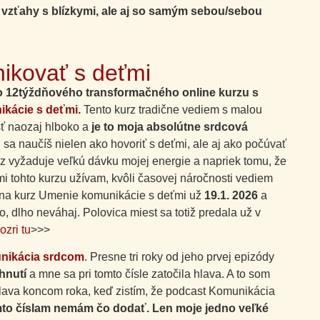
 vzťahy s blízkymi, ale aj so samým sebou/sebou
ikovať s deťmi
lo 12týždňového transformačného online kurzu s
kácie s deťmi.
Tento kurz tradične vediem s malou
ísť naozaj hlboko a
je to moja absolútne srdcová
 sa naučíš nielen ako hovoriť s deťmi, ale aj ako počúvať
urz vyžaduje veľkú dávku mojej energie a napriek tomu, že
mi tohto kurzu užívam, kvôli časovej náročnosti vediem
ína kurz Umenie komunikácie s deťmi už
19.1. 2026
a
o, dlho neváhaj. Polovica miest sa totiž predala už v
ozri tu
>>>
nikácia srdcom
. Presne tri roky od jeho prvej epizódy
hnutí
a mne sa pri tomto čísle zatočila hlava. A to som
 hlava koncom roka, keď zistím, že podcast Komunikácia
ýmto číslam nemám čo dodať. Len moje jedno veľké