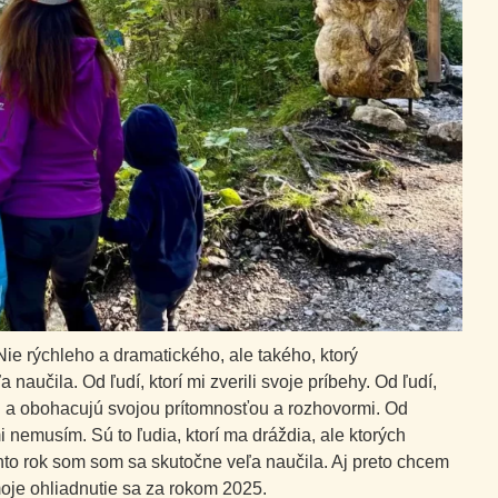
ie rýchleho a dramatického, ale takého, ktorý
 naučila. Od ľudí, ktorí mi zverili svoje príbehy. Od ľudí,
jú a obohacujú svojou prítomnosťou a rozhovormi. Od
mi nemusím. Sú to ľudia, ktorí ma dráždia, ale ktorých
to rok som som sa skutočne veľa naučila. Aj preto chcem
oje ohliadnutie sa za rokom 2025.