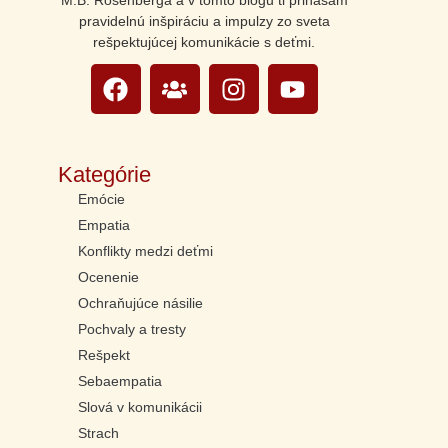
M.B. Rosenberga a v tomto blogu ti prinášam
pravidelnú inšpiráciu a impulzy zo sveta
rešpektujúcej komunikácie s deťmi.
Kategórie
Emócie
Empatia
Konflikty medzi deťmi
Ocenenie
Ochraňujúce násilie
Pochvaly a tresty
Rešpekt
Sebaempatia
Slová v komunikácii
Strach