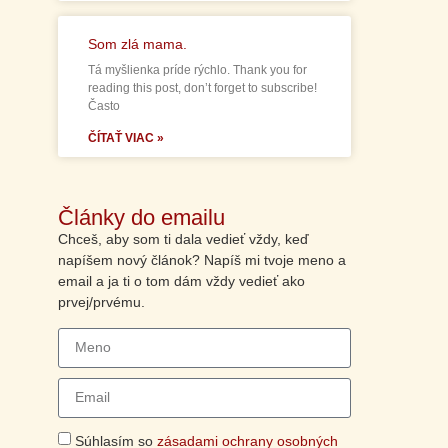
Som zlá mama.
Tá myšlienka príde rýchlo. Thank you for
reading this post, don’t forget to subscribe!
Často
ČÍTAŤ VIAC »
Články do emailu
Chceš, aby som ti dala vedieť vždy, keď
napíšem nový článok? Napíš mi tvoje meno a
email a ja ti o tom dám vždy vedieť ako
prvej/prvému.
Súhlasím so
zásadami ochrany osobných