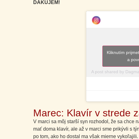
ĎAKUJEM!
Kliknutím prijm
a pov
A post shared by Dagm
Marec: Klavír v strede 
V marci sa môj starší syn rozhodol, že sa chce 
mať doma klavír, ale až v marci sme prikývli s t
po tom, ako ho dostal ma však mierne vykoľajili. P