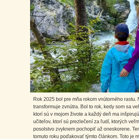
Rok 2025 bol pre mňa rokom vnútorného rastu. N
transformuje zvnútra. Bol to rok, kedy som sa veľa
ktorí sú v mojom živote a každý deň ma inšpiru
učiteľov, ktorí sú prezlečení za ľudí, ktorých veľ
posolstvo zvyknem pochopiť až oneskorene. Ten
tomuto roku poďakovať týmto článkom. Toto je m