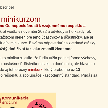
ubscribe!
s minikurzom
mo Od neposlušnosti k vzájomnému rešpektu a
 krát viedla v novembri 2022 a odvtedy si ho každý rok
zážitkom nielen pre jeho účastnikov a účastničky, ale aj
 ľudí v minikurze. Baví ma odpovedať na zvedavé otázky
ý deň život tak, ako zmenili život mne.
to minikurzu cítila, že ľudia túžia po inej forme výchovy,
en o poslušnosť dôsledkom tlaku a donútenia, ale hlavne o
de aj tohtoročný
minikurz
, ktorý prebehne už
13-
ho rešpektu a spolupráce každodenný štandard. Pridáš sa