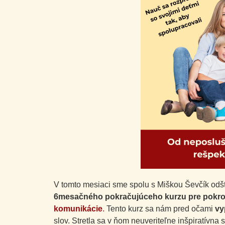
V tomto mesiaci sme spolu s Miškou Ševčík odšt
6mesačného pokračujúceho kurzu pre pokroči
komunikácie
.
Tento kurz sa nám pred očami
vy
slov. Stretla sa v ňom neuveriteľne inšpiratívna