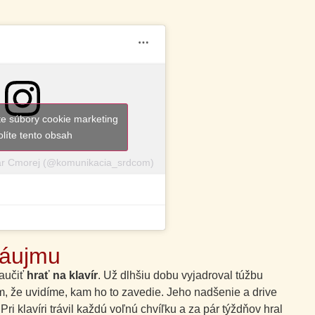
ete súbory cookie marketing
olíte tento obsah
ar Cmorej (@komunikacia_srdcom)
záujmu
naučiť
hrať na klavír
. Už dlhšiu dobu vyjadroval túžbu
ým, že uvidíme, kam ho to zavedie. Jeho nadšenie a drive
ri klavíri trávil každú voľnú chvíľku a za pár týždňov hral