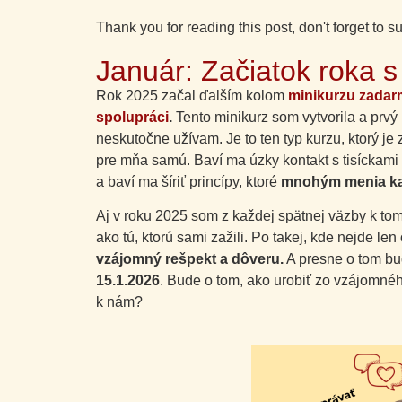
Thank you for reading this post, don't forget to s
Január: Začiatok roka 
Rok 2025 začal ďalším kolom
minikurzu zadar
spolupráci
.
Tento minikurz som vytvorila a prvý
neskutočne užívam. Je to ten typ kurzu, ktorý je 
pre mňa samú. Baví ma úzky kontakt s tisíckami
a baví ma šíriť princípy, ktoré
mnohým menia každ
Aj v roku 2025 som z každej spätnej väzby k tomu
ako tú, ktorú sami zažili. Po takej, kde nejde l
vzájomný rešpekt a dôveru.
A presne o tom bu
15.1.2026
. Bude o tom, ako urobiť zo vzájomné
k nám?