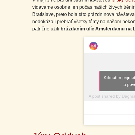
vídavame osobne len počas našich živých trénin
Bratislave, preto bola táto prázdninová návšteva
nedokázali prebrať všetky témy na našom nekon
patrične užili
brúzdaním ulíc Amsterdamu na b
Kliknutím prijm
a pov
A post shared by Dagm