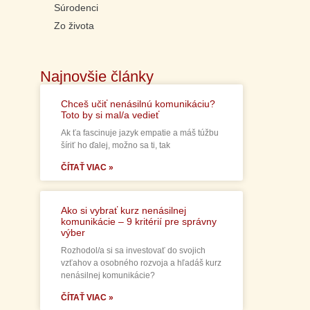
Súrodenci
Zo života
Najnovšie články
Chceš učiť nenásilnú komunikáciu?
Toto by si mal/a vedieť
Ak ťa fascinuje jazyk empatie a máš túžbu
šíriť ho ďalej, možno sa ti, tak
ČÍTAŤ VIAC »
Ako si vybrať kurz nenásilnej
komunikácie – 9 kritérií pre správny
výber
Rozhodol/a si sa investovať do svojich
vzťahov a osobného rozvoja a hľadáš kurz
nenásilnej komunikácie?
ČÍTAŤ VIAC »