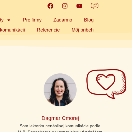
ty
Pre firmy
Zadarmo
Blog
 komunikácii
Referencie
Môj príbeh
Dagmar Cmorej
Som lektorka nenásilnej komunikácie podľa