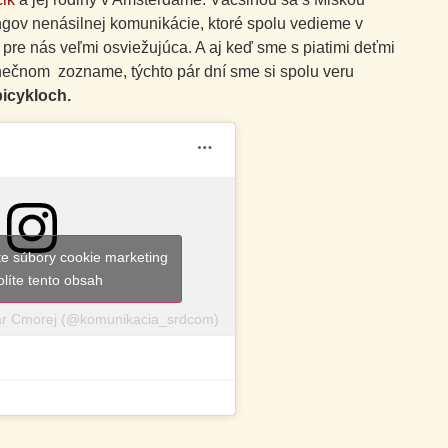
gov nenásilnej komunikácie, ktoré spolu vedieme v
 pre nás veľmi osviežujúca. A aj keď sme s piatimi deťmi
ečnom zozname, týchto pár dní sme si spolu veru
icykloch.
ete súbory cookie marketing
olíte tento obsah
ar Cmorej (@komunikacia_srdcom)