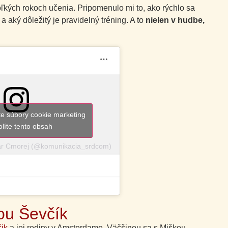
oľkých rokoch učenia. Pripomenulo mi to, ako rýchlo sa
a aký dôležitý je pravidelný tréning. A to
nielen v hudbe,
ete súbory cookie marketing
olíte tento obsah
ar Cmorej (@komunikacia_srdcom)
ou Ševčík
ik
a jej rodiny v Amsterdame. Väčšinou sa s Miškou