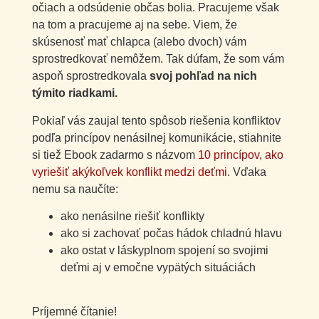
očiach a odsúdenie občas bolia. Pracujeme však
na tom a pracujeme aj na sebe. Viem, že
skúsenosť mať chlapca (alebo dvoch) vám
sprostredkovať nemôžem. Tak dúfam, že som vám
aspoň sprostredkovala
svoj pohľad na nich
týmito riadkami.
Pokiaľ vás zaujal tento spôsob riešenia konfliktov
podľa princípov nenásilnej komunikácie, stiahnite
si tiež Ebook zadarmo s názvom
10 princípov, ako
vyriešiť akýkoľvek konflikt medzi deťmi
. Vďaka
nemu sa naučíte:
ako nenásilne riešiť konflikty
ako si zachovať počas hádok chladnú hlavu
ako ostat v láskyplnom spojení so svojimi
deťmi aj v emočne vypätých situáciách
Príjemné čítanie!