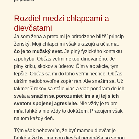
Rozdiel medzi chlapcami a
dievčatami
Ja som žena a preto mi je prirodzene bližší princíp
ženský. Moji chlapci mi však ukazujú a učia ma,
čo je to mužský svet
. Je plný fyzického kontaktu
a pohybu. Občas veľmi nekoordinovaného. Je
plný kriku, skokov a úderov. Čím viac akcie, tým
lepšie. Občas sa mi do toho veľmi nechce. Občas
utržím nedobrovoľne zopár rán. Ale snažím sa. Už
takmer 7 rokov sa stále viac a viac ponáram do ich
sveta a
snažím sa porozumieť im a aj tej s ich
svetom spojenej agresivite.
Nie vždy je to pre
mňa ľahké a nie vždy to dokážem. Pracujem však
na tom každý deň.
Tým však nehovorím, že byť mamou dievčat je
ľahké a že byť mamou dievčat neprináša so sebou