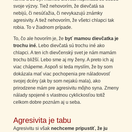
svoje výzvy. Tiež nehovorím, že dievčatá sa
nebijú, či nesúťažia, či nevykazujú známky
agresivity. A tiež nehovorím, že všetci chlapci tak
robia. To v žiadnom prípade.
To, čo ale hovorím je, že
byť mamou dievčatka je
trochu iné.
Lebo dievčatá sú trochu iné ako
chlapci. A ten ich dievčenský svet je nám mamám
trochu bližší. Lebo sme aj my ženy. A preto ich aj
viac chápeme. Aspoň si teda myslím, že by som
dokázala mať viac pochopenia pre náladovosť
svojej dcéry (ak by som nejakú mala), ako
prirodzene mám pre agresivitu môjho syna. Zmeny
nálady spojené s vlastnou cyklickosťou totiž
celkom dobre poznám aj u seba.
Agresivita je tabu
Agresivitu si však
nechceme pripustiť, že ju