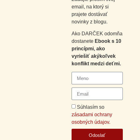
email, na ktorý si
prajete dostávať
novinky z blogu.
Ako DARČEK odomňa
dostanete
Ebook s 10
princípmi, ako
vyriešiť akýkoľvek
konflikt medzi deťmi.
Súhlasím so
zásadami ochrany
osobných údajov.
Odoslať