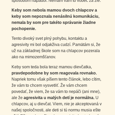
spôsobom napadol. Nemám vám to vôbec za zlé.
Keby som nebola mamou dvoch chlapcov a
keby som nepoznala nenásilnú komunikáciu,
nemala by som pre takéto správanie žiadne
pochopenie.
Tento divoký svet plný pohybu, kontaktu a
agresivity mi bol odjakživa cudzí. Pamätám si, že
už na základnej škole som na chlapcov pozerala
ako na mimozemšťanov.
Keby som teda bola teraz mamou dievčatka,
pravdepodobne by som reagovala rovnako.
Napriek tomu však píšem tento článok, lebo cítim,
že vám to chcem vysvetliť. Že vám chcem
povedať, že viem, že sa vám to nepáči (ani mne),
ale že
agresivita u malých detí je normálna.
U
chlapcov, aj u dievčat. Viem, nie je akceptovaná v
našej spoločnosti, ale deti si tú normu musia ešte