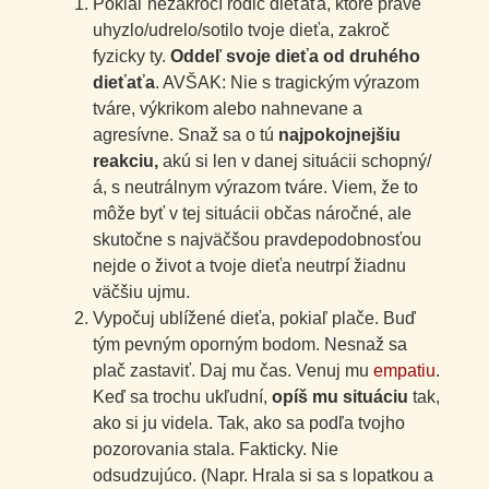
Pokiaľ nezakročí rodič dieťaťa, ktoré práve
uhyzlo/udrelo/sotilo tvoje dieťa, zakroč
fyzicky ty.
Oddeľ svoje dieťa od druhého
dieťaťa
. AVŠAK: Nie s tragickým výrazom
tváre, výkrikom alebo nahnevane a
agresívne. Snaž sa o tú
najpokojnejšiu
reakciu,
akú si len v danej situácii schopný/
á, s neutrálnym výrazom tváre. Viem, že to
môže byť v tej situácii občas náročné, ale
skutočne s najväčšou pravdepodobnosťou
nejde o život a tvoje dieťa neutrpí žiadnu
väčšiu ujmu.
Vypočuj ublížené dieťa, pokiaľ plače. Buď
tým pevným oporným bodom. Nesnaž sa
plač zastaviť. Daj mu čas. Venuj mu
empatiu
.
Keď sa trochu ukľudní,
opíš mu situáciu
tak,
ako si ju videla. Tak, ako sa podľa tvojho
pozorovania stala. Fakticky. Nie
odsudzujúco. (Napr. Hrala si sa s lopatkou a