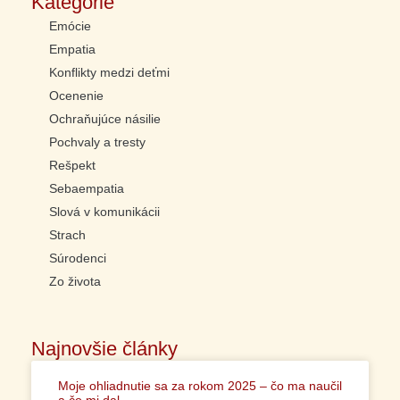
Kategórie
Emócie
Empatia
Konflikty medzi deťmi
Ocenenie
Ochraňujúce násilie
Pochvaly a tresty
Rešpekt
Sebaempatia
Slová v komunikácii
Strach
Súrodenci
Zo života
Najnovšie články
Moje ohliadnutie sa za rokom 2025 – čo ma naučil
a čo mi dal