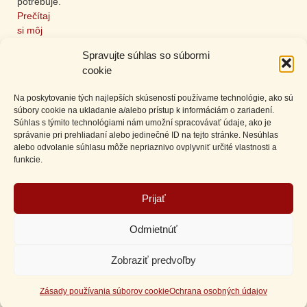
potrebuje.
Prečítaj
si môj
príbeh
Spravujte súhlas so súbormi
tu >>>
cookie
Na poskytovanie tých najlepších skúseností používame technológie, ako sú
súbory cookie na ukladanie a/alebo prístup k informáciám o zariadení.
Súhlas s týmito technológiami nám umožní spracovávať údaje, ako je
správanie pri prehliadaní alebo jedinečné ID na tejto stránke. Nesúhlas
alebo odvolanie súhlasu môže nepriaznivo ovplyvniť určité vlastnosti a
funkcie.
Prijať
Odmietnúť
Zobraziť predvoľby
Zásady používania súborov cookie
Ochrana osobných údajov
Copyright © 2026 Dagmar Cmorej