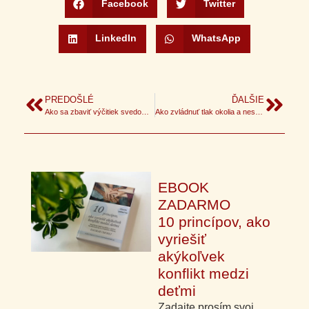
Facebook
Twitter
LinkedIn
WhatsApp
PREDOŠLÉ
ĎALŠIE
Ako sa zbaviť výčitiek svedomia a pocitov viny v rodičovstve
Ako zvládnuť tlak okolia a nestratiť sa v ňom
EBOOK
ZADARMO
10 princípov, ako
vyriešiť
akýkoľvek
konflikt medzi
deťmi
Zadajte prosím svoj