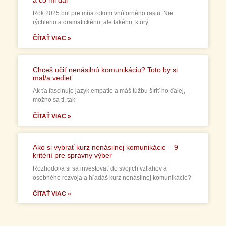
Rok 2025 bol pre mňa rokom vnútorného rastu. Nie
rýchleho a dramatického, ale takého, ktorý
ČÍTAŤ VIAC »
Chceš učiť nenásilnú komunikáciu? Toto by si
mal/a vedieť
Ak ťa fascinuje jazyk empatie a máš túžbu šíriť ho ďalej,
možno sa ti, tak
ČÍTAŤ VIAC »
Ako si vybrať kurz nenásilnej komunikácie – 9
kritérií pre správny výber
Rozhodol/a si sa investovať do svojich vzťahov a
osobného rozvoja a hľadáš kurz nenásilnej komunikácie?
ČÍTAŤ VIAC »