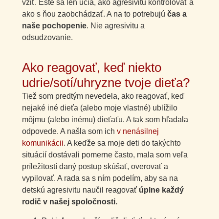
vžiť. Ešte sa len učia, ako agresivitu kontrolovať a
ako s ňou zaobchádzať. A na to potrebujú
čas a
naše pochopenie
. Nie agresivitu a
odsudzovanie.
Ako reagovať, keď niekto
udrie/sotí/uhryzne tvoje dieťa?
Tiež som predtým nevedela, ako reagovať, keď
nejaké iné dieťa (alebo moje vlastné) ublížilo
môjmu (alebo inému) dieťaťu. A tak som hľadala
odpovede. A našla som ich
v nenásilnej
komunikácii
. A keďže sa moje deti do takýchto
situácií dostávali pomerne často, mala som veľa
príležitostí daný postup skúšať, overovať a
vypilovať. A rada sa s ním podelím, aby sa na
detskú agresivitu naučil reagovať
úplne každý
rodič v našej spoločnosti.