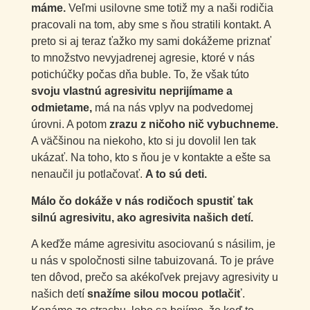
máme.
Veľmi usilovne sme totiž my a naši rodičia
pracovali na tom, aby sme s ňou stratili kontakt. A
preto si aj teraz ťažko my sami dokážeme priznať
to množstvo nevyjadrenej agresie, ktoré v nás
potichúčky počas dňa buble. To, že však túto
svoju vlastnú agresivitu neprijímame a
odmietame,
má na nás vplyv na podvedomej
úrovni. A potom
zrazu z ničoho nič vybuchneme.
A väčšinou na niekoho, kto si ju dovolil len tak
ukázať. Na toho, kto s ňou je v kontakte a ešte sa
nenaučil ju potlačovať.
A to sú deti.
Málo čo dokáže v nás rodičoch spustiť tak
silnú agresivitu, ako agresivita našich detí.
A keďže máme agresivitu asociovanú s násilim, je
u nás v spoločnosti silne tabuizovaná. To je práve
ten dôvod, prečo sa akékoľvek prejavy agresivity u
našich detí
snažíme silou mocou potlačiť
.