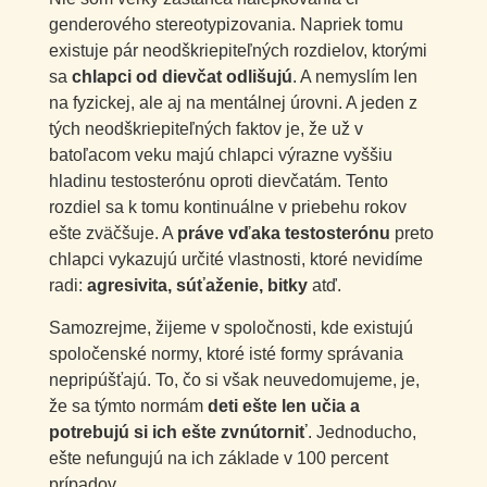
genderového stereotypizovania. Napriek tomu
existuje pár neodškriepiteľných rozdielov, ktorými
sa
chlapci od dievčat odlišujú
. A nemyslím len
na fyzickej, ale aj na mentálnej úrovni. A jeden z
tých neodškriepiteľných faktov je, že už v
batoľacom veku majú chlapci výrazne vyššiu
hladinu testosterónu oproti dievčatám. Tento
rozdiel sa k tomu kontinuálne v priebehu rokov
ešte zväčšuje. A
práve vďaka testosterónu
preto
chlapci vykazujú určité vlastnosti, ktoré nevidíme
radi:
agresivita, súťaženie, bitky
atď.
Samozrejme, žijeme v spoločnosti, kde existujú
spoločenské normy, ktoré isté formy správania
nepripúšťajú. To, čo si však neuvedomujeme, je,
že sa týmto normám
deti ešte len učia a
potrebujú si ich ešte zvnútorniť
. Jednoducho,
ešte nefungujú na ich základe v 100 percent
prípadov.