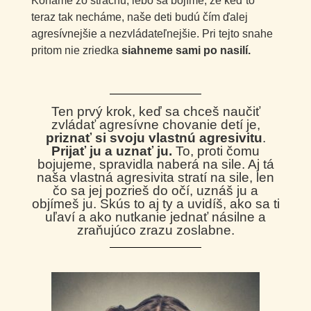
Konáme zo strachu, lebo sa bojíme, že keď to
teraz tak necháme, naše deti budú čím ďalej
agresívnejšie a nezvládateľnejšie. Pri tejto snahe
pritom nie zriedka
siahneme sami po nasilí.
Ten prvý krok, keď sa chceš naučiť
zvládať agresívne chovanie detí je,
priznať si svoju vlastnú agresivitu
.
Prijať ju a uznať ju.
To, proti čomu
bojujeme, spravidla naberá na sile. Aj tá
naša vlastná agresivita stratí na sile, len
čo sa jej pozrieš do očí, uznáš ju a
objímeš ju. Skús to aj ty a uvidíš, ako sa ti
uľaví a ako nutkanie jednať násilne a
zraňujúco zrazu zoslabne.