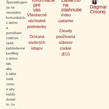
Informácie
Zadarmo
Špecializujem
pre
na
Dagmar
sa na
vás
stiahnutie
Cmorej
nenásilnú
Všeobecné
Video
komunikáciu
obchodné
zadarmo
s deťmi
podmienky
a
Zásady
pomáham
Ochrana
používania
rodičom
osobných
súborov
riešiť
každodenné
údajov
cookie
konflikty
(EÚ)​
s deťmi
tak,
aby
k sebe
našli
cestu
a aby
každý
dostal
to, čo