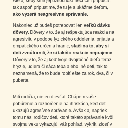
Ale aj keby sme jej užitočnosť nechceli pripustiť,
tak aspoň pripustime, že tu je a ukážme deťom,
ako vyzerá neagresívne správanie.
Nakoniec už budeš potrebovať len
veľkú dávku
dôvery.
Dôvery v to, že aj rešpektujúca reakcia na
agresivitu v podobe fyzického oddelenia, prijatia a
empatického určenia hraníc,
stačí na to, aby si
deti zvnútornili, že si takéto reakcie neprajeme.
Dôvery v to, že aj keď tvoje dvojročné dieťa teraz
hryzie, udiera či sáca teba alebo iné deti, tak to
neznamená, že to bude robiť ešte za rok, dva, či v
puberte.
Milí rodičia, nielen dievčat. Chápem vaše
pobúrenie a rozhorčenie na ihriskách, keď deti
ukazujú agresívne správanie. Avšak aj napriek
tomu nás, rodičov detí, ktoré takéto správanie kvôli
svojmu veku vykazujú, váš pohľad, výkrik, zlosť v