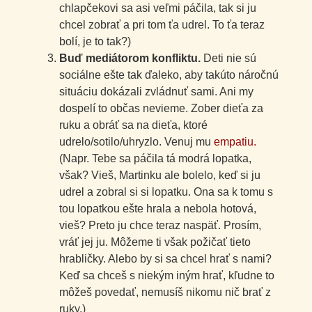
chlapčekovi sa asi veľmi páčila, tak si ju
chcel zobrať a pri tom ťa udrel. To ťa teraz
bolí, je to tak?)
Buď mediátorom konfliktu.
Deti nie sú
sociálne ešte tak ďaleko, aby takúto náročnú
situáciu dokázali zvládnuť sami. Ani my
dospelí to občas nevieme. Zober dieťa za
ruku a obráť sa na dieťa, ktoré
udrelo/sotilo/uhryzlo. Venuj mu
empatiu.
(Napr. Tebe sa páčila tá modrá lopatka,
však? Vieš, Martinku ale bolelo, keď si ju
udrel a zobral si si lopatku. Ona sa k tomu s
tou lopatkou ešte hrala a nebola hotová,
vieš? Preto ju chce teraz naspäť. Prosím,
vráť jej ju. Môžeme ti však požičať tieto
hrabličky. Alebo by si sa chcel hrať s nami?
Keď sa chceš s niekým iným hrať, kľudne to
môžeš povedať, nemusíš nikomu nič brať z
ruky.)