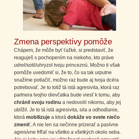
Zmena perspektívy pomôže
Chápem, že môže byť ťažké, si predstaviť, že
reaguješ s pochopením na niekoho, kto práve
udrel/sotil/uhryzol tvoju princeznú. Možno ti však
pomôže uvedomiť si, že to, čo sa tak urputne
snažíme potlačiť, možno raz bude aj tvoja dcéra
potrebovať. Je to totiž tá istá agresivita, ktorá raz
partnera tvojho dievčatka bude viesť k tomu, aby
chránil svoju rodinu
a nedovolil nikomu, aby jej
ublížil. Je to tá istá agresivita, sila a odhodlanie,
ktorá
mobilizuje
a ktorá
dokáže vo svete niečo
zmeniť.
A nie len sa nečinne prizerať a pasívne
agresívne frfľať na všetko a všetkých okolo seba.