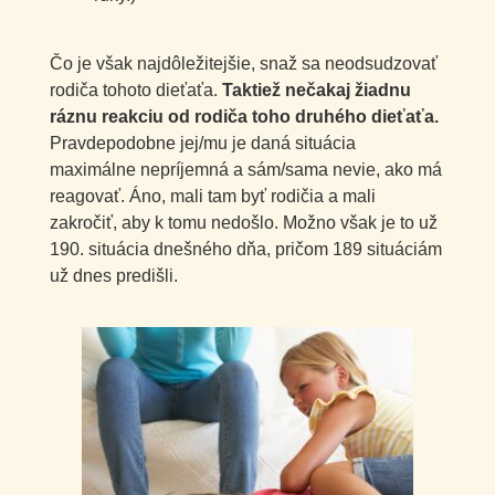
Čo je však najdôležitejšie, snaž sa neodsudzovať
rodiča tohoto dieťaťa.
Taktiež nečakaj žiadnu
ráznu reakciu od rodiča toho druhého dieťaťa.
Pravdepodobne jej/mu je daná situácia
maximálne nepríjemná a sám/sama nevie, ako má
reagovať. Áno, mali tam byť rodičia a mali
zakročiť, aby k tomu nedošlo. Možno však je to už
190. situácia dnešného dňa, pričom 189 situáciám
už dnes predišli.