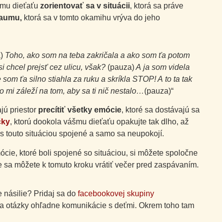
šmu dieťaťu
zorientovať sa v situácii
, ktorá sa práve
raumu,
ktorá sa v tomto okamihu vrýva do jeho
)
Toho, ako som na teba zakričala a ako som ťa potom
si chcel prejsť cez ulicu, však?
(pauza)
A ja som videla
 som ťa silno stiahla za ruku a skríkla STOP! A to ta tak
 mi záleží na tom, aby sa ti nič nestalo…
(pauza)“
jú priestor
precítiť všetky emócie
, ktoré sa dostávajú sa
čky
, ktorú dookola vášmu dieťaťu opakujte tak dlho, až
s touto situáciou spojené a samo sa neupokojí.
cie, ktoré boli spojené so situáciou, si môžete spoločne
e sa môžete k tomuto kroku vrátiť večer pred zaspávaním.
e násilie? Pridaj sa do
facebookovej skupiny
i a otázky ohľadne komunikácie s deťmi. Okrem toho tam