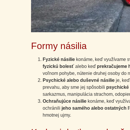
Formy násilia
Fyzické násilie
konáme, keď využívame sv
fyzickú bolesť
alebo keď
prekračujeme h
voľnom pohybe, nútenie druhej osoby do ne
Psychické alebo duševné násilie
je, keď
prevahu, aby sme jej spôsobili
psychické 
sarkazmus, manipulácia strachom, odopiera
Ochraňujúce násilie
konáme, keď využíva
ochránili
j
eho samého alebo ostatných ľ
hmotnej ujmy.