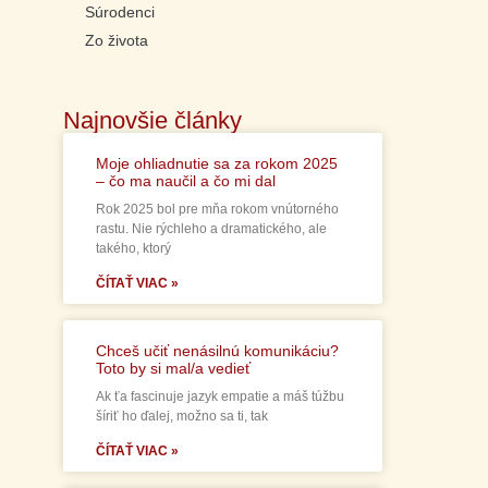
Súrodenci
Zo života
Najnovšie články
Moje ohliadnutie sa za rokom 2025
– čo ma naučil a čo mi dal
Rok 2025 bol pre mňa rokom vnútorného
rastu. Nie rýchleho a dramatického, ale
takého, ktorý
ČÍTAŤ VIAC »
Chceš učiť nenásilnú komunikáciu?
Toto by si mal/a vedieť
Ak ťa fascinuje jazyk empatie a máš túžbu
šíriť ho ďalej, možno sa ti, tak
ČÍTAŤ VIAC »