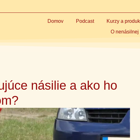
Domov
Podcast
Kurzy a produk
O nenásilnej
júce násilie a ako ho
ťom?