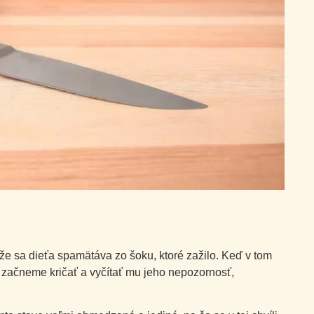
e sa dieťa spamätáva zo šoku, ktoré zažilo. Keď v tom
 začneme kričať a vyčítať mu jeho nepozornosť,