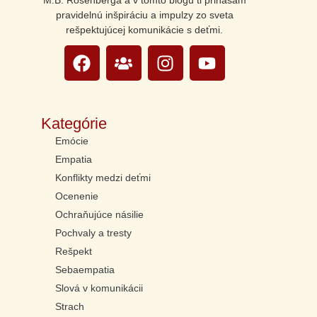
M.B. Rosenberga a v tomto blogu ti prinášam
pravidelnú inšpiráciu a impulzy zo sveta
rešpektujúcej komunikácie s deťmi.
Kategórie
Emócie
Empatia
Konflikty medzi deťmi
Ocenenie
Ochraňujúce násilie
Pochvaly a tresty
Rešpekt
Sebaempatia
Slová v komunikácii
Strach