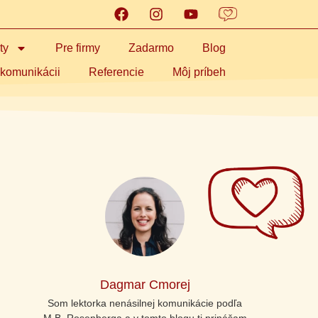
ty
Pre firmy
Zadarmo
Blog
 komunikácii
Referencie
Môj príbeh
Dagmar Cmorej
Som lektorka nenásilnej komunikácie podľa