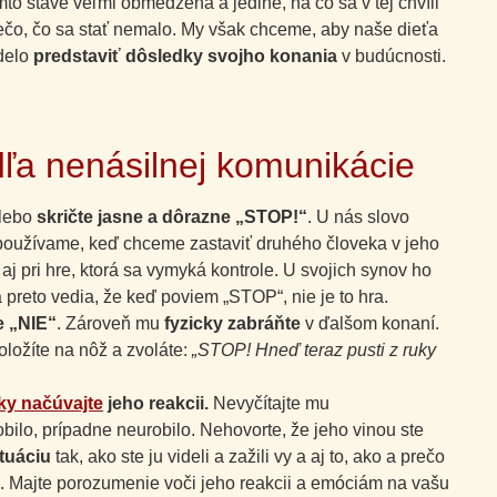
to stave veľmi obmedzená a jediné, na čo sa v tej chvíli
 niečo, čo sa stať nemalo. My však chceme, aby naše dieťa
edelo
predstaviť dôsledky svojho konania
v budúcnosti.
dľa nenásilnej komunikácie
alebo
skričte jasne a dôrazne „STOP!“
. U nás slovo
 používame, keď chceme zastaviť druhého človeka v jeho
aj pri hre, ktorá sa vymyká kontrole. U svojich synov ho
preto vedia, že keď poviem „STOP“, nie je to hra.
e „NIE“
. Zároveň mu
fyzicky zabráňte
v ďalšom konaní.
oložíte na nôž a zvoláte:
„STOP! Hneď teraz pusti z ruky
ky načúvajte
jeho reakcii.
Nevyčítajte mu
obilo, prípadne neurobilo. Nehovorte, že jeho vinou ste
ituáciu
tak, ako ste ju videli a zažili vy a aj to, ako a prečo
. Majte porozumenie voči jeho reakcii a emóciám na vašu