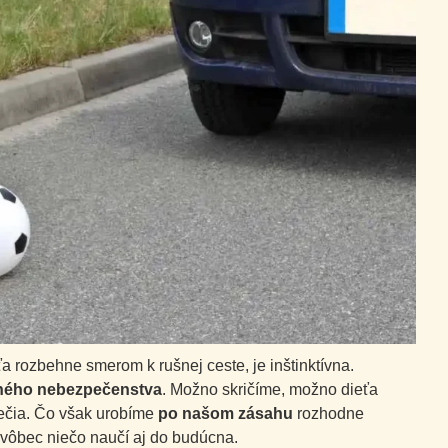
a rozbehne smerom k rušnej ceste, je inštinktívna.
žného nebezpečenstva
. Možno skričíme, možno dieťa
ečia. Čo však urobíme
po našom zásahu
rozhodne
sa vôbec niečo naučí aj do budúcna.