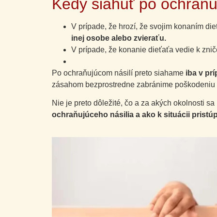
Kedy siahuť po ochraňu
V prípade, že hrozí, že svojim konaním die
inej osobe alebo zvieraťu.
V prípade, že konanie dieťaťa vedie k zn
Po ochraňujúcom násilí preto siahame
iba v pr
zásahom bezprostredne zabránime poškodeniu zd
Nie je preto dôležité, čo a za akých okolnosti sa 
ochraňujúceho násilia a ako k situácii pristú