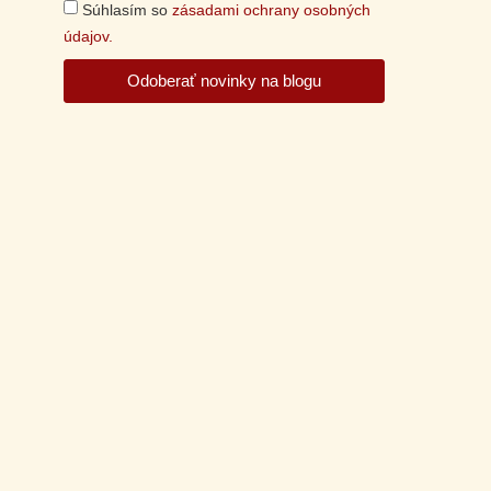
Súhlasím so
zásadami ochrany osobných
údajov.
Odoberať novinky na blogu