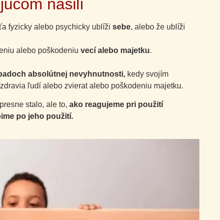
júcom násilí
ťa fyzicky alebo psychicky ublíži
sebe
, alebo že ublíži
ičeniu alebo poškodeniu
vecí alebo majetku
.
ípadoch absolútnej nevyhnutnosti,
kedy svojím
ravia ľudí alebo zvierat alebo poškodeniu majetku.
presne stalo, ale to,
ako reagujeme pri použití
pime po jeho použití.