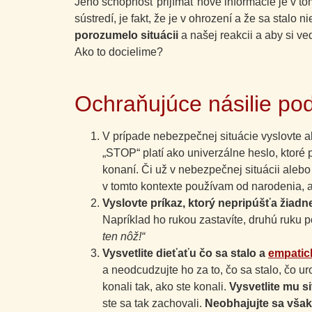
Jeho schopnosť prijímať nové informácie je v tom
sústredí, je fakt, že je v ohrození a že sa stalo
porozumelo situácii
a našej reakcii a aby si v
Ako to docielime?
Ochraňujúce násilie po
V prípade nebezpečnej situácie vyslovte 
„STOP“ platí ako univerzálne heslo, ktoré
konaní. Či už v nebezpečnej situácii alebo 
v tomto kontexte používam od narodenia, a 
Vyslovte príkaz, ktorý nepripúšťa žiadn
Napríklad ho rukou zastavíte, druhú ruku p
ten nôž!“
Vysvetlite dieťaťu čo sa stalo a
empatic
a neodcudzujte ho za to, čo sa stalo, čo ur
konali tak, ako ste konali.
Vysvetlite mu s
ste sa tak zachovali.
Neobhajujte sa však