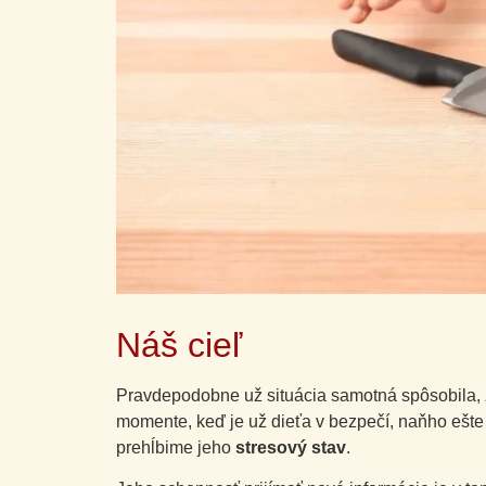
Náš cieľ
Pravdepodobne už situácia samotná spôsobila, ž
momente, keď je už dieťa v bezpečí, naňho ešte
prehĺbime jeho
stresový stav
.