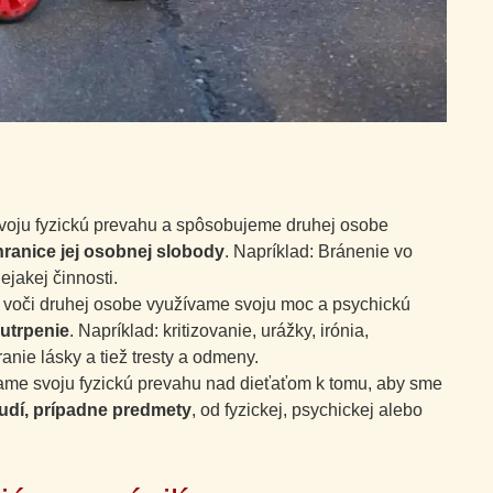
oju fyzickú prevahu a spôsobujeme druhej osobe
ranice jej osobnej slobody
. Napríklad: Bránenie vo
jakej činnosti.
 voči druhej osobe využívame svoju moc a psychickú
utrpenie
. Napríklad: kritizovanie, urážky, irónia,
nie lásky a tiež tresty a odmeny.
me svoju fyzickú prevahu nad dieťaťom k tomu, aby sme
udí, prípadne predmety
, od fyzickej, psychickej alebo