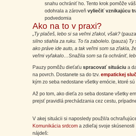
snahu ochrániť ho. Tento krok pomôže vá
odohrala a zároveň
vyliečiť vznikajúcu t
podvedomia
Ako na to v praxi?
„Ty plačeš, lebo si sa veľmi zľakol, však?
(pauza
silno stiahla za ruku. To ťa zabolelo.
(pauza)
Ty 
ako práve ide auto, a tak veľmi som sa zľakla, že
veľmi vyľakalo…Snažila som sa ťa ochrániť, lebo
Pauzy pomôžu dieťaťu
spracovať situáciu
a da
na povrch. Dostanete sa do tzv.
empatickej slu
kým zo seba nedostane všetky emócie, ktoré sú 
Až po tom, ako dieťa zo seba dostane všetky emó
prejsť pravidlá prechádzania cez cestu, prípadn
V akej situácii si naposledy použil/a ochraňujúc
Komunikácia srdcom
a zdieľaj svoje skúsenost
nájdeš: